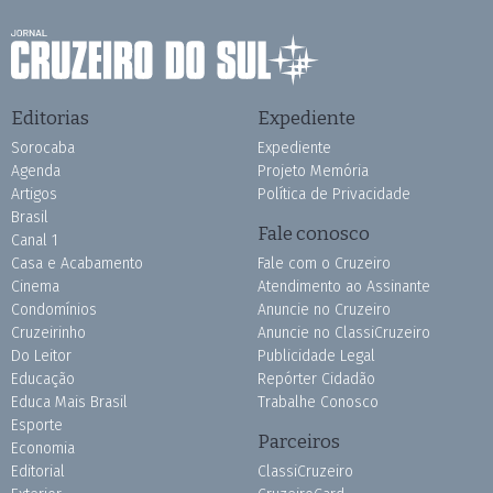
Editorias
Expediente
Sorocaba
Expediente
Agenda
Projeto Memória
Artigos
Política de Privacidade
Brasil
Fale conosco
Canal 1
Casa e Acabamento
Fale com o Cruzeiro
Cinema
Atendimento ao Assinante
Condomínios
Anuncie no Cruzeiro
Cruzeirinho
Anuncie no ClassiCruzeiro
Do Leitor
Publicidade Legal
Educação
Repórter Cidadão
Educa Mais Brasil
Trabalhe Conosco
Esporte
Parceiros
Economia
Editorial
ClassiCruzeiro