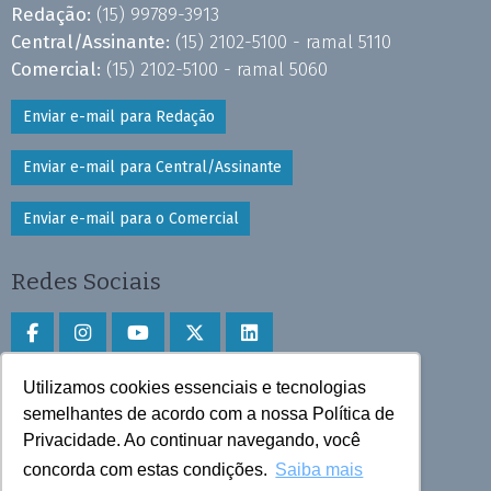
Redação:
(15) 99789-3913
Central/Assinante:
(15) 2102-5100 - ramal 5110
Comercial:
(15) 2102-5100 - ramal 5060
Enviar e-mail para Redação
Enviar e-mail para Central/Assinante
Enviar e-mail para o Comercial
Redes Sociais
Utilizamos cookies essenciais e tecnologias
Faça download do aplicativo
semelhantes de acordo com a nossa Política de
Privacidade. Ao continuar navegando, você
Play Store e App Store
concorda com estas condições.
Saiba mais