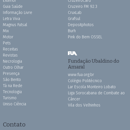
Exterior
CruzeiroCard
Guia Saúde
Cruzeiro FM 92.3
Informação Livre
CruxLab
Letra Viva
Grafsul
Magnus Futsal
Depositphotos
Mix
Burh
Motor
Pink do Bem OSSEL
Pets
Receitas
Revistas
Fundação Ubaldino do
Necrologia
Amaral
Outro Olhar
Presença
www.fua.org.br
São Bento
Colégio Politécnico
Tá na Rede
Lar Escola Monteiro Lobato
Tecnologia
Liga Sorocabana de Combate ao
Turismo
Câncer
Uniso Ciência
Vila dos Velhinhos
Contato