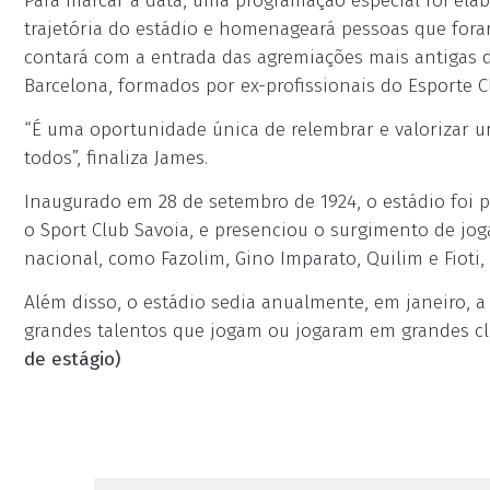
Para marcar a data, uma programação especial foi ela
trajetória do estádio e homenageará pessoas que fora
contará com a entrada das agremiações mais antigas 
Barcelona, formados por ex-profissionais do Esporte C
“É uma oportunidade única de relembrar e valorizar um
todos”, finaliza James.
Inaugurado em 28 de setembro de 1924, o estádio foi p
o Sport Club Savoia, e presenciou o surgimento de jog
nacional, como Fazolim, Gino Imparato, Quilim e Fioti, 
Além disso, o estádio sedia anualmente, em janeiro, a
grandes talentos que jogam ou jogaram em grandes clu
de estágio)