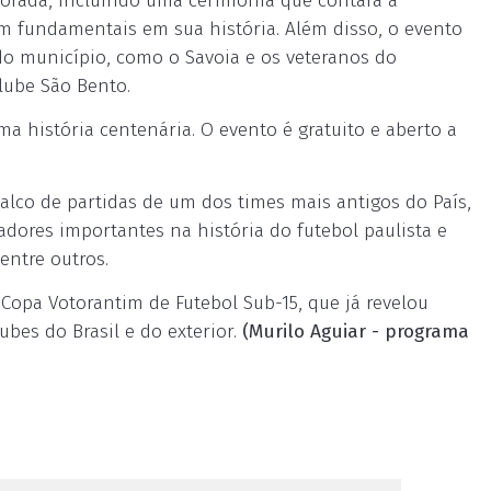
borada, incluindo uma cerimônia que contará a
m fundamentais em sua história. Além disso, o evento
do município, como o Savoia e os veteranos do
lube São Bento.
a história centenária. O evento é gratuito e aberto a
alco de partidas de um dos times mais antigos do País,
adores importantes na história do futebol paulista e
entre outros.
 Copa Votorantim de Futebol Sub-15, que já revelou
bes do Brasil e do exterior.
(Murilo Aguiar - programa