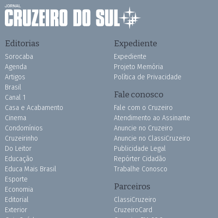
Editorias
Expediente
Sorocaba
Expediente
Agenda
Projeto Memória
Artigos
Política de Privacidade
Brasil
Fale conosco
Canal 1
Casa e Acabamento
Fale com o Cruzeiro
Cinema
Atendimento ao Assinante
Condomínios
Anuncie no Cruzeiro
Cruzeirinho
Anuncie no ClassiCruzeiro
Do Leitor
Publicidade Legal
Educação
Repórter Cidadão
Educa Mais Brasil
Trabalhe Conosco
Esporte
Parceiros
Economia
Editorial
ClassiCruzeiro
Exterior
CruzeiroCard