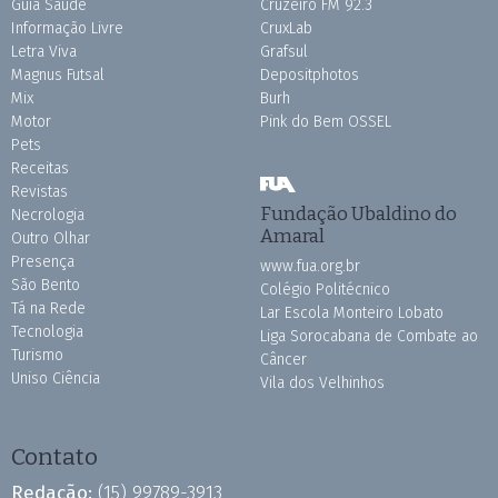
Guia Saúde
Cruzeiro FM 92.3
Informação Livre
CruxLab
Letra Viva
Grafsul
Magnus Futsal
Depositphotos
Mix
Burh
Motor
Pink do Bem OSSEL
Pets
Receitas
Revistas
Fundação Ubaldino do
Necrologia
Amaral
Outro Olhar
Presença
www.fua.org.br
São Bento
Colégio Politécnico
Tá na Rede
Lar Escola Monteiro Lobato
Tecnologia
Liga Sorocabana de Combate ao
Turismo
Câncer
Uniso Ciência
Vila dos Velhinhos
Contato
Redação:
(15) 99789-3913