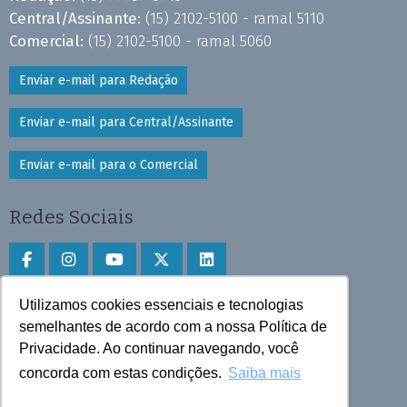
Central/Assinante:
(15) 2102-5100 - ramal 5110
Comercial:
(15) 2102-5100 - ramal 5060
Enviar e-mail para Redação
Enviar e-mail para Central/Assinante
Enviar e-mail para o Comercial
Redes Sociais
Utilizamos cookies essenciais e tecnologias
Faça download do aplicativo
semelhantes de acordo com a nossa Política de
Privacidade. Ao continuar navegando, você
Play Store e App Store
concorda com estas condições.
Saiba mais