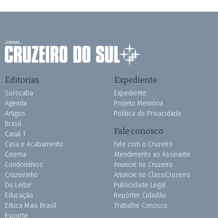
Editorias
Expediente
Sorocaba
Expediente
Agenda
Projeto Memória
Artigos
Política de Privacidade
Brasil
Fale conosco
Canal 1
Casa e Acabamento
Fale com o Cruzeiro
Cinema
Atendimento ao Assinante
Condomínios
Anuncie no Cruzeiro
Cruzeirinho
Anuncie no ClassiCruzeiro
Do Leitor
Publicidade Legal
Educação
Repórter Cidadão
Educa Mais Brasil
Trabalhe Conosco
Esporte