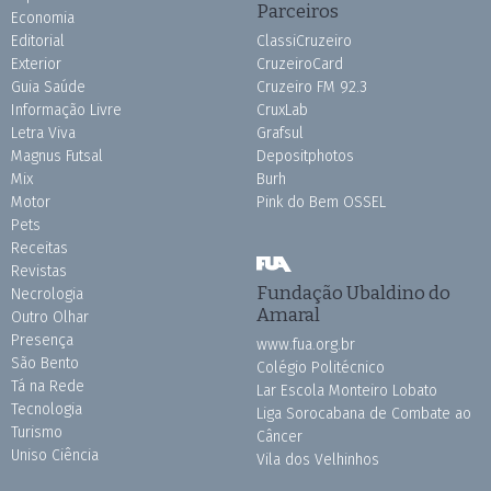
Parceiros
Economia
Editorial
ClassiCruzeiro
Exterior
CruzeiroCard
Guia Saúde
Cruzeiro FM 92.3
Informação Livre
CruxLab
Letra Viva
Grafsul
Magnus Futsal
Depositphotos
Mix
Burh
Motor
Pink do Bem OSSEL
Pets
Receitas
Revistas
Fundação Ubaldino do
Necrologia
Amaral
Outro Olhar
Presença
www.fua.org.br
São Bento
Colégio Politécnico
Tá na Rede
Lar Escola Monteiro Lobato
Tecnologia
Liga Sorocabana de Combate ao
Turismo
Câncer
Uniso Ciência
Vila dos Velhinhos