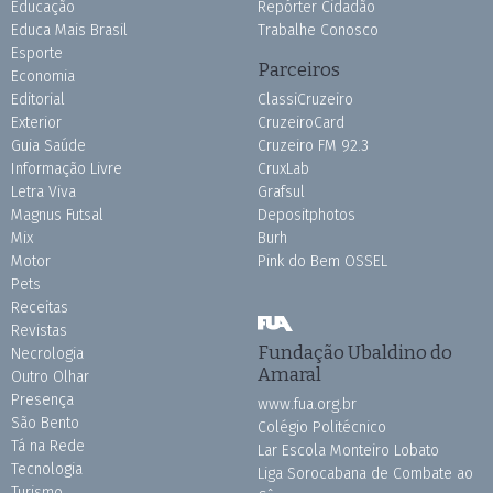
Educação
Repórter Cidadão
Educa Mais Brasil
Trabalhe Conosco
Esporte
Parceiros
Economia
Editorial
ClassiCruzeiro
Exterior
CruzeiroCard
Guia Saúde
Cruzeiro FM 92.3
Informação Livre
CruxLab
Letra Viva
Grafsul
Magnus Futsal
Depositphotos
Mix
Burh
Motor
Pink do Bem OSSEL
Pets
Receitas
Revistas
Fundação Ubaldino do
Necrologia
Amaral
Outro Olhar
Presença
www.fua.org.br
São Bento
Colégio Politécnico
Tá na Rede
Lar Escola Monteiro Lobato
Tecnologia
Liga Sorocabana de Combate ao
Turismo