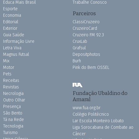
Educa Mais Brasil
Trabalhe Conosco
Esporte
Parceiros
Economia
Editorial
ClassiCruzeiro
Exterior
CruzeiroCard
Guia Saúde
Cruzeiro FM 92.3
Informação Livre
CruxLab
Letra Viva
Grafsul
Magnus Futsal
Depositphotos
Mix
Burh
Motor
Pink do Bem OSSEL
Pets
Receitas
Revistas
Fundação Ubaldino do
Necrologia
Amaral
Outro Olhar
Presença
www.fua.org.br
São Bento
Colégio Politécnico
Tá na Rede
Lar Escola Monteiro Lobato
Tecnologia
Liga Sorocabana de Combate ao
Turismo
Câncer