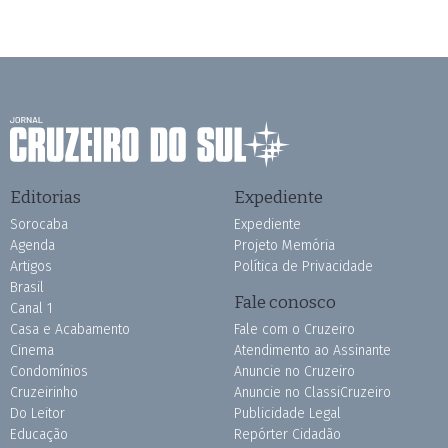
Editorias
Expediente
Sorocaba
Expediente
Agenda
Projeto Memória
Artigos
Política de Privacidade
Brasil
Fale conosco
Canal 1
Casa e Acabamento
Fale com o Cruzeiro
Cinema
Atendimento ao Assinante
Condomínios
Anuncie no Cruzeiro
Cruzeirinho
Anuncie no ClassiCruzeiro
Do Leitor
Publicidade Legal
Educação
Repórter Cidadão