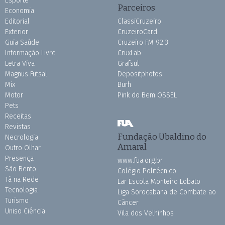
Esporte
Parceiros
Economia
Editorial
ClassiCruzeiro
Exterior
CruzeiroCard
Guia Saúde
Cruzeiro FM 92.3
Informação Livre
CruxLab
Letra Viva
Grafsul
Magnus Futsal
Depositphotos
Mix
Burh
Motor
Pink do Bem OSSEL
Pets
Receitas
Revistas
Fundação Ubaldino do
Necrologia
Amaral
Outro Olhar
Presença
www.fua.org.br
São Bento
Colégio Politécnico
Tá na Rede
Lar Escola Monteiro Lobato
Tecnologia
Liga Sorocabana de Combate ao
Turismo
Câncer
Uniso Ciência
Vila dos Velhinhos