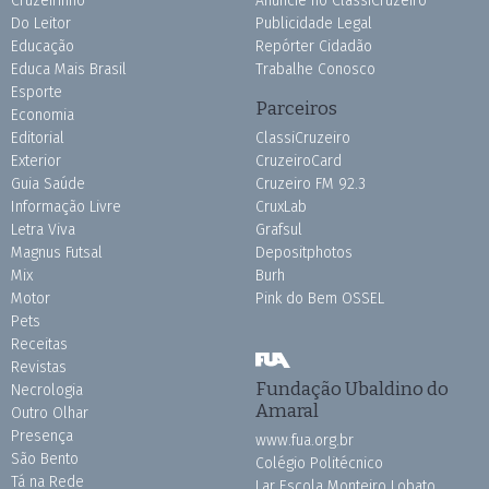
Cruzeirinho
Anuncie no ClassiCruzeiro
Do Leitor
Publicidade Legal
Educação
Repórter Cidadão
Educa Mais Brasil
Trabalhe Conosco
Esporte
Parceiros
Economia
Editorial
ClassiCruzeiro
Exterior
CruzeiroCard
Guia Saúde
Cruzeiro FM 92.3
Informação Livre
CruxLab
Letra Viva
Grafsul
Magnus Futsal
Depositphotos
Mix
Burh
Motor
Pink do Bem OSSEL
Pets
Receitas
Revistas
Fundação Ubaldino do
Necrologia
Amaral
Outro Olhar
Presença
www.fua.org.br
São Bento
Colégio Politécnico
Tá na Rede
Lar Escola Monteiro Lobato