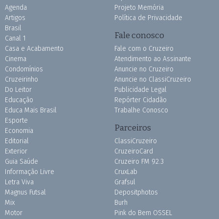
Agenda
Projeto Memória
Artigos
Política de Privacidade
Brasil
Fale conosco
Canal 1
Casa e Acabamento
Fale com o Cruzeiro
Cinema
Atendimento ao Assinante
Condomínios
Anuncie no Cruzeiro
Cruzeirinho
Anuncie no ClassiCruzeiro
Do Leitor
Publicidade Legal
Educação
Repórter Cidadão
Educa Mais Brasil
Trabalhe Conosco
Esporte
Parceiros
Economia
Editorial
ClassiCruzeiro
Exterior
CruzeiroCard
Guia Saúde
Cruzeiro FM 92.3
Informação Livre
CruxLab
Letra Viva
Grafsul
Magnus Futsal
Depositphotos
Mix
Burh
Motor
Pink do Bem OSSEL