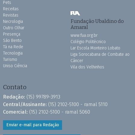
Pets
Receitas
Revistas
Fundação Ubaldino do
Necrologia
Amaral
Outro Olhar
Presença
www.fua.org.br
São Bento
Colégio Politécnico
Tá na Rede
Lar Escola Monteiro Lobato
Tecnologia
Liga Sorocabana de Combate ao
Turismo
Câncer
Uniso Ciência
Vila dos Velhinhos
Contato
Redação:
(15) 99789-3913
Central/Assinante:
(15) 2102-5100 - ramal 5110
Comercial:
(15) 2102-5100 - ramal 5060
Enviar e-mail para Redação