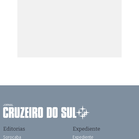
Editorias
Expediente
Sorocaba
Expediente