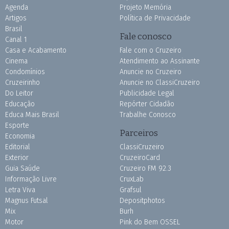
Agenda
Projeto Memória
Artigos
Política de Privacidade
Brasil
Fale conosco
Canal 1
Casa e Acabamento
Fale com o Cruzeiro
Cinema
Atendimento ao Assinante
Condomínios
Anuncie no Cruzeiro
Cruzeirinho
Anuncie no ClassiCruzeiro
Do Leitor
Publicidade Legal
Educação
Repórter Cidadão
Educa Mais Brasil
Trabalhe Conosco
Esporte
Parceiros
Economia
Editorial
ClassiCruzeiro
Exterior
CruzeiroCard
Guia Saúde
Cruzeiro FM 92.3
Informação Livre
CruxLab
Letra Viva
Grafsul
Magnus Futsal
Depositphotos
Mix
Burh
Motor
Pink do Bem OSSEL