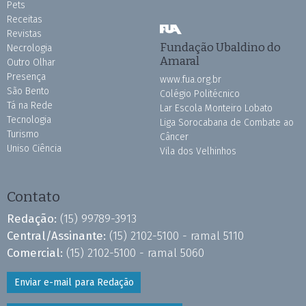
Pets
Receitas
Revistas
Fundação Ubaldino do
Necrologia
Amaral
Outro Olhar
Presença
www.fua.org.br
São Bento
Colégio Politécnico
Tá na Rede
Lar Escola Monteiro Lobato
Tecnologia
Liga Sorocabana de Combate ao
Turismo
Câncer
Uniso Ciência
Vila dos Velhinhos
Contato
Redação:
(15) 99789-3913
Central/Assinante:
(15) 2102-5100 - ramal 5110
Comercial:
(15) 2102-5100 - ramal 5060
Enviar e-mail para Redação