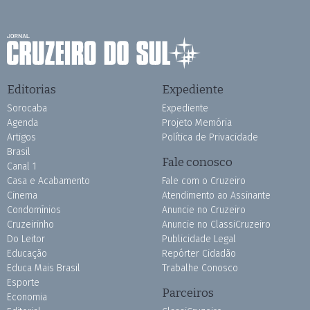
Editorias
Expediente
Sorocaba
Expediente
Agenda
Projeto Memória
Artigos
Política de Privacidade
Brasil
Fale conosco
Canal 1
Casa e Acabamento
Fale com o Cruzeiro
Cinema
Atendimento ao Assinante
Condomínios
Anuncie no Cruzeiro
Cruzeirinho
Anuncie no ClassiCruzeiro
Do Leitor
Publicidade Legal
Educação
Repórter Cidadão
Educa Mais Brasil
Trabalhe Conosco
Esporte
Parceiros
Economia