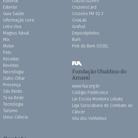
Editorial
ClassiCruzeiro
Exterior
CruzeiroCard
Guia Saúde
Cruzeiro FM 92.3
Informação Livre
CruxLab
Letra Viva
Grafsul
Magnus Futsal
Depositphotos
Mix
Burh
Motor
Pink do Bem OSSEL
Pets
Receitas
Revistas
Fundação Ubaldino do
Necrologia
Amaral
Outro Olhar
Presença
www.fua.org.br
São Bento
Colégio Politécnico
Tá na Rede
Lar Escola Monteiro Lobato
Tecnologia
Liga Sorocabana de Combate ao
Turismo
Câncer
Uniso Ciência
Vila dos Velhinhos