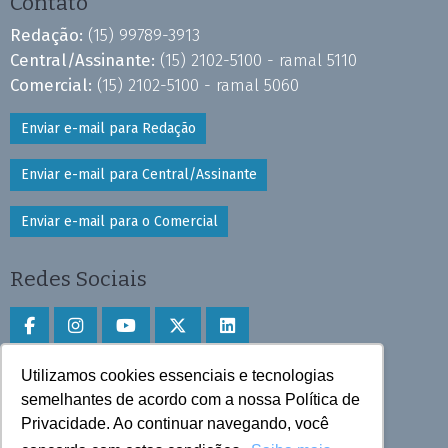
Contato
Redação:
(15) 99789-3913
Central/Assinante:
(15) 2102-5100 - ramal 5110
Comercial:
(15) 2102-5100 - ramal 5060
Enviar e-mail para Redação
Enviar e-mail para Central/Assinante
Enviar e-mail para o Comercial
Redes Sociais
Utilizamos cookies essenciais e tecnologias
Faça download do aplicativo
semelhantes de acordo com a nossa Política de
Privacidade. Ao continuar navegando, você
Play Store e App Store