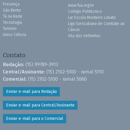
Presença
www.fua.org.br
São Bento
Colégio Politécnico
Tá na Rede
Lar Escola Monteiro Lobato
Tecnologia
Liga Sorocabana de Combate ao
Turismo
Câncer
Uniso Ciência
Vila dos Velhinhos
Contato
Redação:
(15) 99789-3913
Central/Assinante:
(15) 2102-5100 - ramal 5110
Comercial:
(15) 2102-5100 - ramal 5060
Enviar e-mail para Redação
Enviar e-mail para Central/Assinante
Enviar e-mail para o Comercial