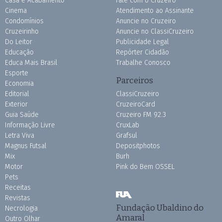
Casa e Acabamento
Fale com o Cruzeiro
Cinema
Atendimento ao Assinante
Condomínios
Anuncie no Cruzeiro
Cruzeirinho
Anuncie no ClassiCruzeiro
Do Leitor
Publicidade Legal
Educação
Repórter Cidadão
Educa Mais Brasil
Trabalhe Conosco
Esporte
Parceiros
Economia
Editorial
ClassiCruzeiro
Exterior
CruzeiroCard
Guia Saúde
Cruzeiro FM 92.3
Informação Livre
CruxLab
Letra Viva
Grafsul
Magnus Futsal
Depositphotos
Mix
Burh
Motor
Pink do Bem OSSEL
Pets
Receitas
Revistas
Fundação Ubaldino do
Necrologia
Amaral
Outro Olhar