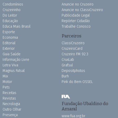
Condomínios
Anuncie no Cruzeiro
Cruzeirinho
Anuncie no ClassiCruzeiro
Do Leitor
Publicidade Legal
Educação
Repórter Cidadão
Educa Mais Brasil
Trabalhe Conosco
Esporte
Parceiros
Economia
Editorial
ClassiCruzeiro
Exterior
CruzeiroCard
Guia Saúde
Cruzeiro FM 92.3
Informação Livre
CruxLab
Letra Viva
Grafsul
Magnus Futsal
Depositphotos
Mix
Burh
Motor
Pink do Bem OSSEL
Pets
Receitas
Revistas
Fundação Ubaldino do
Necrologia
Amaral
Outro Olhar
Presença
www.fua.org.br