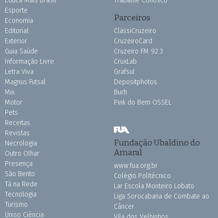
Educa Mais Brasil
Trabalhe Conosco
Esporte
Parceiros
Economia
Editorial
ClassiCruzeiro
Exterior
CruzeiroCard
Guia Saúde
Cruzeiro FM 92.3
Informação Livre
CruxLab
Letra Viva
Grafsul
Magnus Futsal
Depositphotos
Mix
Burh
Motor
Pink do Bem OSSEL
Pets
Receitas
Revistas
Fundação Ubaldino do
Necrologia
Amaral
Outro Olhar
Presença
www.fua.org.br
São Bento
Colégio Politécnico
Tá na Rede
Lar Escola Monteiro Lobato
Tecnologia
Liga Sorocabana de Combate ao
Turismo
Câncer
Uniso Ciência
Vila dos Velhinhos