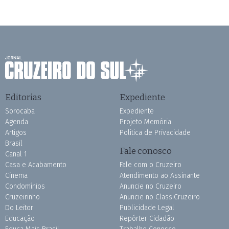
Editorias
Expediente
Sorocaba
Expediente
Agenda
Projeto Memória
Artigos
Política de Privacidade
Brasil
Fale conosco
Canal 1
Casa e Acabamento
Fale com o Cruzeiro
Cinema
Atendimento ao Assinante
Condomínios
Anuncie no Cruzeiro
Cruzeirinho
Anuncie no ClassiCruzeiro
Do Leitor
Publicidade Legal
Educação
Repórter Cidadão