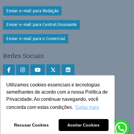
Enviar e-mail para Redação
Enviar e-mail para Central/Assinante
Enviar e-mail para o Comercial
Redes Sociais
Utilizamos cookies essenciais e tecnologias
Faça download do aplicativo
semelhantes de acordo com a nossa Política de
Privacidade. Ao continuar navegando, você
Play Store e App Store
concorda com estas condições.
Saiba mais
Todos os direitos reservados © 2025 Cruzeiro do Sul
Recusar Cookies
Aceitar Cookies