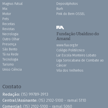
Magnus Futsal
Depositphotos
Mix
Burh
Motor
Pink do Bem OSSEL
Pets
Receitas
Revistas
Fundação Ubaldino do
Necrologia
Amaral
Outro Olhar
Presença
www.fua.org.br
São Bento
Colégio Politécnico
Tá na Rede
Lar Escola Monteiro Lobato
Tecnologia
Liga Sorocabana de Combate ao
Turismo
Câncer
Uniso Ciência
Vila dos Velhinhos
Contato
Redação:
(15) 99789-3913
Central/Assinante:
(15) 2102-5100 - ramal 5110
Comercial:
(15) 2102-5100 - ramal 5060