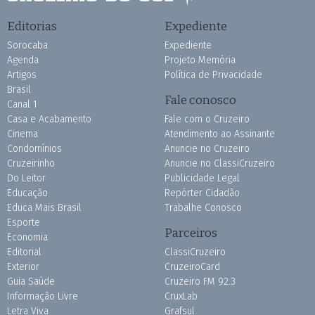
Editorias
Expediente
Sorocaba
Expediente
Agenda
Projeto Memória
Artigos
Política de Privacidade
Brasil
Fale conosco
Canal 1
Casa e Acabamento
Fale com o Cruzeiro
Cinema
Atendimento ao Assinante
Condomínios
Anuncie no Cruzeiro
Cruzeirinho
Anuncie no ClassiCruzeiro
Do Leitor
Publicidade Legal
Educação
Repórter Cidadão
Educa Mais Brasil
Trabalhe Conosco
Esporte
Parceiros
Economia
Editorial
ClassiCruzeiro
Exterior
CruzeiroCard
Guia Saúde
Cruzeiro FM 92.3
Informação Livre
CruxLab
Letra Viva
Grafsul