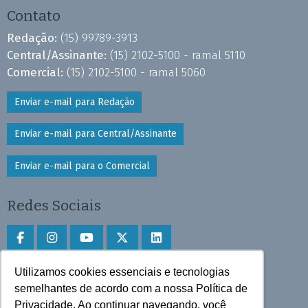
Contato
Redação:
(15) 99789-3913
Central/Assinante:
(15) 2102-5100 - ramal 5110
Comercial:
(15) 2102-5100 - ramal 5060
Enviar e-mail para Redação
Enviar e-mail para Central/Assinante
Enviar e-mail para o Comercial
Redes Sociais
Utilizamos cookies essenciais e tecnologias
Faça download do aplicativo
semelhantes de acordo com a nossa Política de
Privacidade. Ao continuar navegando, você
Play Store e App Store