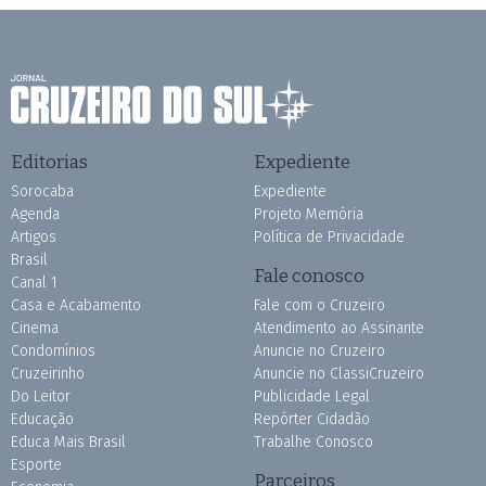
Editorias
Expediente
Sorocaba
Expediente
Agenda
Projeto Memória
Artigos
Política de Privacidade
Brasil
Fale conosco
Canal 1
Casa e Acabamento
Fale com o Cruzeiro
Cinema
Atendimento ao Assinante
Condomínios
Anuncie no Cruzeiro
Cruzeirinho
Anuncie no ClassiCruzeiro
Do Leitor
Publicidade Legal
Educação
Repórter Cidadão
Educa Mais Brasil
Trabalhe Conosco
Esporte
Parceiros