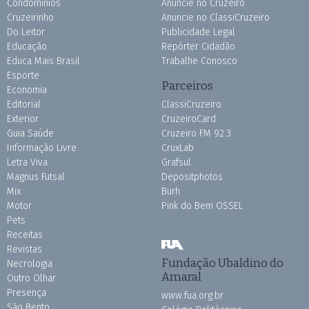
Condomínios
Anuncie no Cruzeiro
Cruzeirinho
Anuncie no ClassiCruzeiro
Do Leitor
Publicidade Legal
Educação
Repórter Cidadão
Educa Mais Brasil
Trabalhe Conosco
Esporte
Parceiros
Economia
Editorial
ClassiCruzeiro
Exterior
CruzeiroCard
Guia Saúde
Cruzeiro FM 92.3
Informação Livre
CruxLab
Letra Viva
Grafsul
Magnus Futsal
Depositphotos
Mix
Burh
Motor
Pink do Bem OSSEL
Pets
Receitas
Revistas
Fundação Ubaldino do
Necrologia
Amaral
Outro Olhar
Presença
www.fua.org.br
São Bento