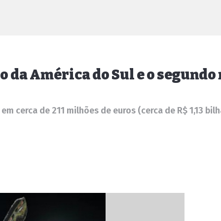
o da América do Sul e o segundo 
m cerca de 211 milhões de euros (cerca de R$ 1,13 bil