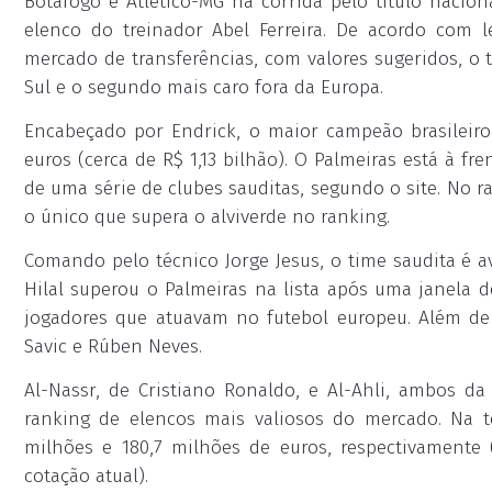
Botafogo e Atlético-MG na corrida pelo título nacion
elenco do treinador Abel Ferreira. De acordo com l
mercado de transferências, com valores sugeridos, o 
Sul e o segundo mais caro fora da Europa.
Encabeçado por Endrick, o maior campeão brasileir
euros (cerca de R$ 1,13 bilhão). O Palmeiras está à fr
de uma série de clubes sauditas, segundo o site. No ra
o único que supera o alviverde no ranking.
Comando pelo técnico Jorge Jesus, o time saudita é av
Hilal superou o Palmeiras na lista após uma janela 
jogadores que atuavam no futebol europeu. Além de 
Savic e Rúben Neves.
Al-Nassr, de Cristiano Ronaldo, e Al-Ahli, ambos d
ranking de elencos mais valiosos do mercado. Na t
milhões e 180,7 milhões de euros, respectivamente
cotação atual).