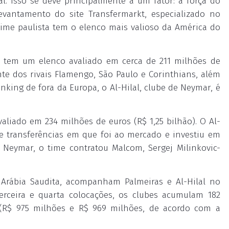
al. Isso se deve principalmente a um fator: a força do
evantamento do site Transfermarkt, especializado no
time paulista tem o elenco mais valioso da América do
o tem um elenco avaliado em cerca de 211 milhões de
ente dos rivais Flamengo, São Paulo e Corinthians, além
nking de fora da Europa, o Al-Hilal, clube de Neymar, é
aliado em 234 milhões de euros (R$ 1,25 bilhão). O Al-
de transferências em que foi ao mercado e investiu em
Neymar, o time contratou Malcom, Sergej Milinkovic-
a Arábia Saudita, acompanham Palmeiras e Al-Hilal no
erceira e quarta colocações, os clubes acumulam 182
 (R$ 975 milhões e R$ 969 milhões, de acordo com a