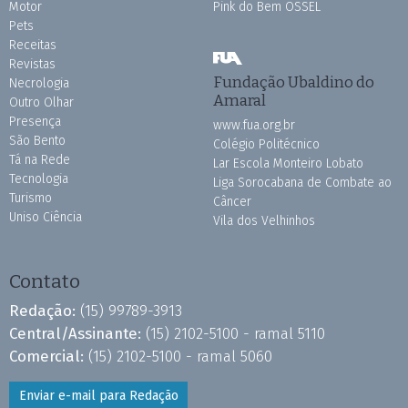
Motor
Pink do Bem OSSEL
Pets
Receitas
Revistas
Fundação Ubaldino do
Necrologia
Amaral
Outro Olhar
Presença
www.fua.org.br
São Bento
Colégio Politécnico
Tá na Rede
Lar Escola Monteiro Lobato
Tecnologia
Liga Sorocabana de Combate ao
Turismo
Câncer
Uniso Ciência
Vila dos Velhinhos
Contato
Redação:
(15) 99789-3913
Central/Assinante:
(15) 2102-5100 - ramal 5110
Comercial:
(15) 2102-5100 - ramal 5060
Enviar e-mail para Redação