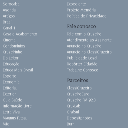
Sorocaba
Expediente
Agenda
Projeto Memória
Artigos
Política de Privacidade
Brasil
Fale conosco
Canal 1
Casa e Acabamento
Fale com o Cruzeiro
Cinema
Atendimento ao Assinante
Condomínios
Anuncie no Cruzeiro
Cruzeirinho
Anuncie no ClassiCruzeiro
Do Leitor
Publicidade Legal
Educação
Repórter Cidadão
Educa Mais Brasil
Trabalhe Conosco
Esporte
Parceiros
Economia
Editorial
ClassiCruzeiro
Exterior
CruzeiroCard
Guia Saúde
Cruzeiro FM 92.3
Informação Livre
CruxLab
Letra Viva
Grafsul
Magnus Futsal
Depositphotos
Mix
Burh