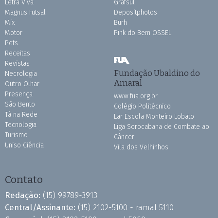
Letra Viva
Grafsul
Magnus Futsal
Depositphotos
Mix
Burh
Motor
Pink do Bem OSSEL
Pets
Receitas
Revistas
Fundação Ubaldino do
Necrologia
Amaral
Outro Olhar
Presença
www.fua.org.br
São Bento
Colégio Politécnico
Tá na Rede
Lar Escola Monteiro Lobato
Tecnologia
Liga Sorocabana de Combate ao
Turismo
Câncer
Uniso Ciência
Vila dos Velhinhos
Contato
Redação:
(15) 99789-3913
Central/Assinante:
(15) 2102-5100 - ramal 5110