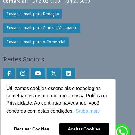
Comercial:
(15) 2102-5100 - ramal 5060
Enviar e-mail para Redação
Enviar e-mail para Central/Assinante
Enviar e-mail para o Comercial
Redes Sociais
Utilizamos cookies essenciais e tecnologias
Faça download do aplicativo
semelhantes de acordo com a nossa Política de
Privacidade. Ao continuar navegando, você
Play Store e App Store
concorda com estas condições.
Saiba mais
Todos os direitos reservados © 2025 Cruzeiro do Sul
Recusar Cookies
Aceitar Cookies