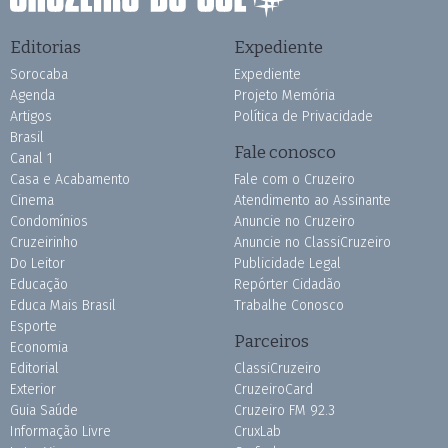
Editorias
Expediente
Sorocaba
Expediente
Agenda
Projeto Memória
Artigos
Política de Privacidade
Brasil
Fale conosco
Canal 1
Casa e Acabamento
Fale com o Cruzeiro
Cinema
Atendimento ao Assinante
Condomínios
Anuncie no Cruzeiro
Cruzeirinho
Anuncie no ClassiCruzeiro
Do Leitor
Publicidade Legal
Educação
Repórter Cidadão
Educa Mais Brasil
Trabalhe Conosco
Esporte
Parceiros
Economia
Editorial
ClassiCruzeiro
Exterior
CruzeiroCard
Guia Saúde
Cruzeiro FM 92.3
Informação Livre
CruxLab