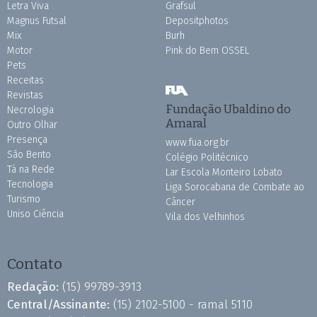
Letra Viva
Grafsul
Magnus Futsal
Depositphotos
Mix
Burh
Motor
Pink do Bem OSSEL
Pets
Receitas
Revistas
Fundação Ubaldino do
Necrologia
Amaral
Outro Olhar
Presença
www.fua.org.br
São Bento
Colégio Politécnico
Tá na Rede
Lar Escola Monteiro Lobato
Tecnologia
Liga Sorocabana de Combate ao
Turismo
Câncer
Uniso Ciência
Vila dos Velhinhos
Contato
Redação:
(15) 99789-3913
Central/Assinante:
(15) 2102-5100 - ramal 5110