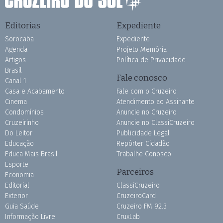
Editorias
Expediente
Sorocaba
Expediente
Agenda
Projeto Memória
Artigos
Política de Privacidade
Brasil
Fale conosco
Canal 1
Casa e Acabamento
Fale com o Cruzeiro
Cinema
Atendimento ao Assinante
Condomínios
Anuncie no Cruzeiro
Cruzeirinho
Anuncie no ClassiCruzeiro
Do Leitor
Publicidade Legal
Educação
Repórter Cidadão
Educa Mais Brasil
Trabalhe Conosco
Esporte
Parceiros
Economia
Editorial
ClassiCruzeiro
Exterior
CruzeiroCard
Guia Saúde
Cruzeiro FM 92.3
Informação Livre
CruxLab