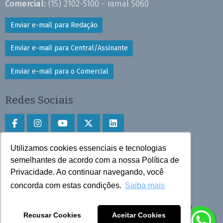
Comercial:
(15) 2102-5100 - ramal 5060
Enviar e-mail para Redação
Enviar e-mail para Central/Assinante
Enviar e-mail para o Comercial
Redes Sociais
Utilizamos cookies essenciais e tecnologias
Faça download do aplicativo
semelhantes de acordo com a nossa Política de
Privacidade. Ao continuar navegando, você
Play Store e App Store
concorda com estas condições.
Saiba mais
Todos os direitos reservados © 2025 Cruzeiro do Sul
Recusar Cookies
Aceitar Cookies