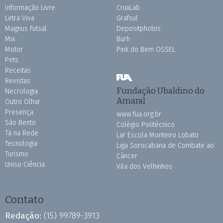
Informação Livre
CruxLab
Letra Viva
Grafsul
Magnus Futsal
Depositphotos
Mix
Burh
Motor
Pink do Bem OSSEL
Pets
Receitas
Revistas
Fundação Ubaldino do
Necrologia
Amaral
Outro Olhar
Presença
www.fua.org.br
São Bento
Colégio Politécnico
Tá na Rede
Lar Escola Monteiro Lobato
Tecnologia
Liga Sorocabana de Combate ao
Turismo
Câncer
Uniso Ciência
Vila dos Velhinhos
Contato
Redação:
(15) 99789-3913