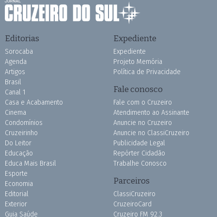
Editorias
Expediente
Sorocaba
Expediente
Agenda
Projeto Memória
Artigos
Política de Privacidade
Brasil
Fale conosco
Canal 1
Casa e Acabamento
Fale com o Cruzeiro
Cinema
Atendimento ao Assinante
Condomínios
Anuncie no Cruzeiro
Cruzeirinho
Anuncie no ClassiCruzeiro
Do Leitor
Publicidade Legal
Educação
Repórter Cidadão
Educa Mais Brasil
Trabalhe Conosco
Esporte
Parceiros
Economia
Editorial
ClassiCruzeiro
Exterior
CruzeiroCard
Guia Saúde
Cruzeiro FM 92.3