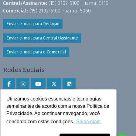
Central/Assinante:
(15) 2102-5100 - ramal 5110
Comercial:
(15) 2102-5100 - ramal 5060
Enviar e-mail para Redação
Enviar e-mail para Central/Assinante
Enviar e-mail para o Comercial
Redes Sociais
Utilizamos cookies essenciais e tecnologias
Faça download do aplicativo
semelhantes de acordo com a nossa Política de
Privacidade. Ao continuar navegando, você
Play Store e App Store
concorda com estas condições.
Saiba mais
Todos os direitos reservados © 2025 Cruzeiro do Sul