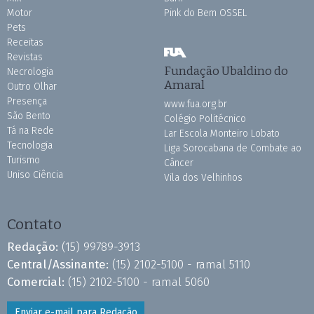
Motor
Pink do Bem OSSEL
Pets
Receitas
Revistas
Fundação Ubaldino do
Necrologia
Amaral
Outro Olhar
Presença
www.fua.org.br
São Bento
Colégio Politécnico
Tá na Rede
Lar Escola Monteiro Lobato
Tecnologia
Liga Sorocabana de Combate ao
Turismo
Câncer
Uniso Ciência
Vila dos Velhinhos
Contato
Redação:
(15) 99789-3913
Central/Assinante:
(15) 2102-5100 - ramal 5110
Comercial:
(15) 2102-5100 - ramal 5060
Enviar e-mail para Redação