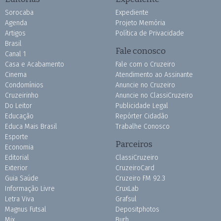
Sorocaba
Expediente
Agenda
Projeto Memória
Artigos
Política de Privacidade
Brasil
Fale conosco
Canal 1
Casa e Acabamento
Fale com o Cruzeiro
Cinema
Atendimento ao Assinante
Condomínios
Anuncie no Cruzeiro
Cruzeirinho
Anuncie no ClassiCruzeiro
Do Leitor
Publicidade Legal
Educação
Repórter Cidadão
Educa Mais Brasil
Trabalhe Conosco
Esporte
Parceiros
Economia
Editorial
ClassiCruzeiro
Exterior
CruzeiroCard
Guia Saúde
Cruzeiro FM 92.3
Informação Livre
CruxLab
Letra Viva
Grafsul
Magnus Futsal
Depositphotos
Mix
Burh