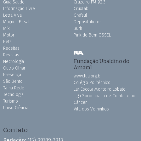
Guia Saúde
Cruzeiro FM 92.3
Informação Livre
CruxLab
Letra Viva
Grafsul
Magnus Futsal
Depositphotos
Mix
Burh
Motor
Pink do Bem OSSEL
Pets
Receitas
Revistas
Fundação Ubaldino do
Necrologia
Amaral
Outro Olhar
Presença
www.fua.org.br
São Bento
Colégio Politécnico
Tá na Rede
Lar Escola Monteiro Lobato
Tecnologia
Liga Sorocabana de Combate ao
Turismo
Câncer
Uniso Ciência
Vila dos Velhinhos
Contato
Redação:
(15) 99789-3913