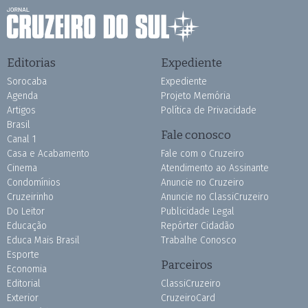
Editorias
Expediente
Sorocaba
Expediente
Agenda
Projeto Memória
Artigos
Política de Privacidade
Brasil
Fale conosco
Canal 1
Casa e Acabamento
Fale com o Cruzeiro
Cinema
Atendimento ao Assinante
Condomínios
Anuncie no Cruzeiro
Cruzeirinho
Anuncie no ClassiCruzeiro
Do Leitor
Publicidade Legal
Educação
Repórter Cidadão
Educa Mais Brasil
Trabalhe Conosco
Esporte
Parceiros
Economia
Editorial
ClassiCruzeiro
Exterior
CruzeiroCard