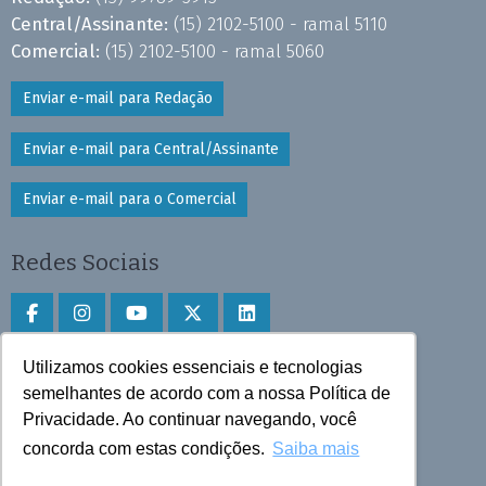
Central/Assinante:
(15) 2102-5100 - ramal 5110
Comercial:
(15) 2102-5100 - ramal 5060
Enviar e-mail para Redação
Enviar e-mail para Central/Assinante
Enviar e-mail para o Comercial
Redes Sociais
Utilizamos cookies essenciais e tecnologias
Faça download do aplicativo
semelhantes de acordo com a nossa Política de
Play Store e App Store
Privacidade. Ao continuar navegando, você
concorda com estas condições.
Saiba mais