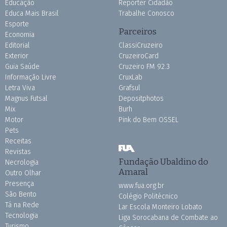
Educação
Repórter Cidadão
Educa Mais Brasil
Trabalhe Conosco
Esporte
Parceiros
Economia
Editorial
ClassiCruzeiro
Exterior
CruzeiroCard
Guia Saúde
Cruzeiro FM 92.3
Informação Livre
CruxLab
Letra Viva
Grafsul
Magnus Futsal
Depositphotos
Mix
Burh
Motor
Pink do Bem OSSEL
Pets
Receitas
Revistas
Fundação Ubaldino do
Necrologia
Amaral
Outro Olhar
Presença
www.fua.org.br
São Bento
Colégio Politécnico
Tá na Rede
Lar Escola Monteiro Lobato
Tecnologia
Liga Sorocabana de Combate ao
Turismo