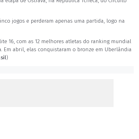
da etapa de Ostrava, na República Tcheca, do Circuito
cinco jogos e perderam apenas uma partida, logo na
lite 16, com as 12 melhores atletas do ranking mundial
da. Em abril, elas conquistaram o bronze em Uberlândia
sil
)