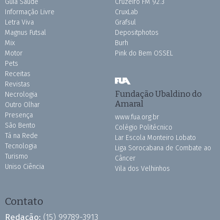
Guia Saúde
Cruzeiro FM 92.3
Informação Livre
CruxLab
Letra Viva
Grafsul
Magnus Futsal
Depositphotos
Mix
Burh
Motor
Pink do Bem OSSEL
Pets
Receitas
Revistas
Fundação Ubaldino do
Necrologia
Amaral
Outro Olhar
Presença
www.fua.org.br
São Bento
Colégio Politécnico
Tá na Rede
Lar Escola Monteiro Lobato
Tecnologia
Liga Sorocabana de Combate ao
Turismo
Câncer
Uniso Ciência
Vila dos Velhinhos
Contato
Redação:
(15) 99789-3913