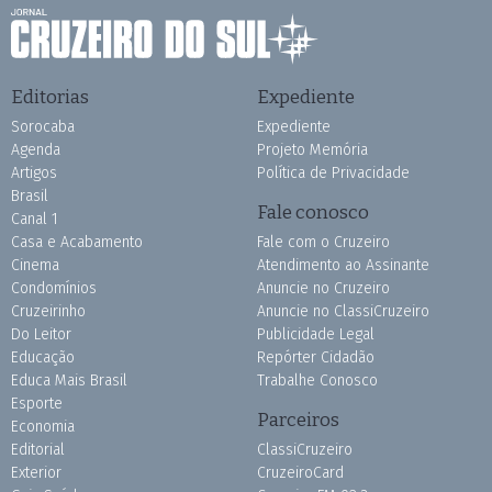
Editorias
Expediente
Sorocaba
Expediente
Agenda
Projeto Memória
Artigos
Política de Privacidade
Brasil
Fale conosco
Canal 1
Casa e Acabamento
Fale com o Cruzeiro
Cinema
Atendimento ao Assinante
Condomínios
Anuncie no Cruzeiro
Cruzeirinho
Anuncie no ClassiCruzeiro
Do Leitor
Publicidade Legal
Educação
Repórter Cidadão
Educa Mais Brasil
Trabalhe Conosco
Esporte
Parceiros
Economia
Editorial
ClassiCruzeiro
Exterior
CruzeiroCard