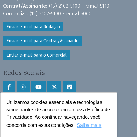
Central/Assinante:
(15) 2102-5100 - ramal 5110
Comercial:
(15) 2102-5100 - ramal 5060
Enviar e-mail para Redação
Enviar e-mail para Central/Assinante
Enviar e-mail para o Comercial
Redes Sociais
Utilizamos cookies essenciais e tecnologias
Faça download do aplicativo
semelhantes de acordo com a nossa Política de
Privacidade. Ao continuar navegando, você
Play Store e App Store
concorda com estas condições.
Saiba mais