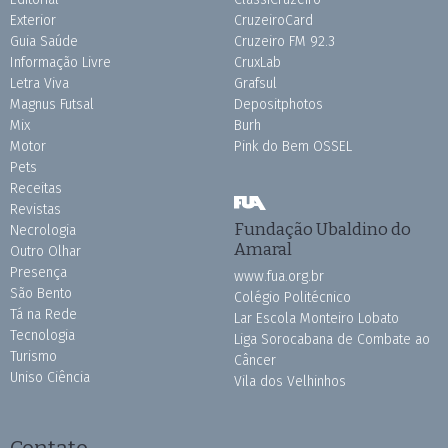
Exterior
CruzeiroCard
Guia Saúde
Cruzeiro FM 92.3
Informação Livre
CruxLab
Letra Viva
Grafsul
Magnus Futsal
Depositphotos
Mix
Burh
Motor
Pink do Bem OSSEL
Pets
Receitas
Revistas
Fundação Ubaldino do
Necrologia
Amaral
Outro Olhar
Presença
www.fua.org.br
São Bento
Colégio Politécnico
Tá na Rede
Lar Escola Monteiro Lobato
Tecnologia
Liga Sorocabana de Combate ao
Turismo
Câncer
Uniso Ciência
Vila dos Velhinhos