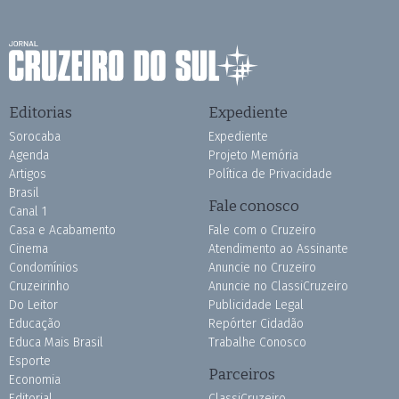
Editorias
Expediente
Sorocaba
Expediente
Agenda
Projeto Memória
Artigos
Política de Privacidade
Brasil
Fale conosco
Canal 1
Casa e Acabamento
Fale com o Cruzeiro
Cinema
Atendimento ao Assinante
Condomínios
Anuncie no Cruzeiro
Cruzeirinho
Anuncie no ClassiCruzeiro
Do Leitor
Publicidade Legal
Educação
Repórter Cidadão
Educa Mais Brasil
Trabalhe Conosco
Esporte
Parceiros
Economia
Editorial
ClassiCruzeiro