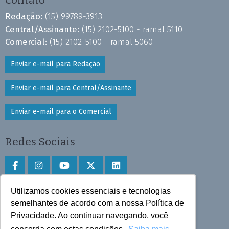
Contato
Redação:
(15) 99789-3913
Central/Assinante:
(15) 2102-5100 - ramal 5110
Comercial:
(15) 2102-5100 - ramal 5060
Enviar e-mail para Redação
Enviar e-mail para Central/Assinante
Enviar e-mail para o Comercial
Redes Sociais
Utilizamos cookies essenciais e tecnologias
Faça download do aplicativo
semelhantes de acordo com a nossa Política de
Play Store e App Store
Privacidade. Ao continuar navegando, você