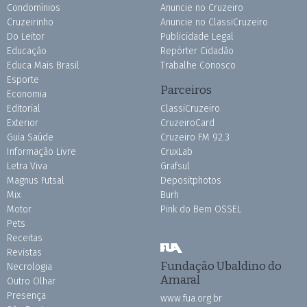
Condomínios
Anuncie no Cruzeiro
Cruzeirinho
Anuncie no ClassiCruzeiro
Do Leitor
Publicidade Legal
Educação
Repórter Cidadão
Educa Mais Brasil
Trabalhe Conosco
Esporte
Parceiros
Economia
Editorial
ClassiCruzeiro
Exterior
CruzeiroCard
Guia Saúde
Cruzeiro FM 92.3
Informação Livre
CruxLab
Letra Viva
Grafsul
Magnus Futsal
Depositphotos
Mix
Burh
Motor
Pink do Bem OSSEL
Pets
Receitas
Revistas
Fundação Ubaldino do
Necrologia
Amaral
Outro Olhar
Presença
www.fua.org.br