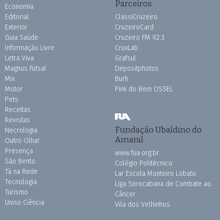
Parceiros
Economia
Editorial
ClassiCruzeiro
Exterior
CruzeiroCard
Guia Saúde
Cruzeiro FM 92.3
Informação Livre
CruxLab
Letra Viva
Grafsul
Magnus Futsal
Depositphotos
Mix
Burh
Motor
Pink do Bem OSSEL
Pets
Receitas
Revistas
Fundação Ubaldino do
Necrologia
Amaral
Outro Olhar
Presença
www.fua.org.br
São Bento
Colégio Politécnico
Tá na Rede
Lar Escola Monteiro Lobato
Tecnologia
Liga Sorocabana de Combate ao
Turismo
Câncer
Uniso Ciência
Vila dos Velhinhos