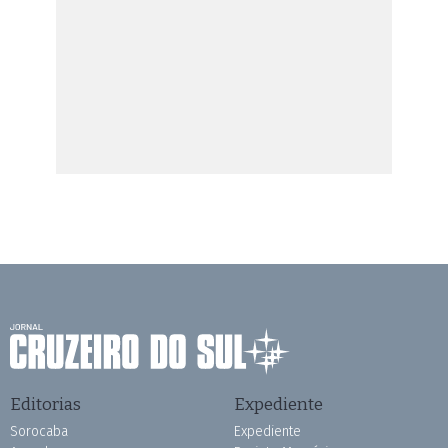
Editorias
Expediente
Sorocaba
Expediente