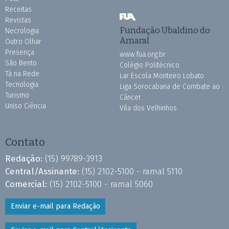
Receitas
Revistas
Fundação Ubaldino do
Necrologia
Amaral
Outro Olhar
Presença
www.fua.org.br
São Bento
Colégio Politécnico
Tá na Rede
Lar Escola Monteiro Lobato
Tecnologia
Liga Sorocabana de Combate ao
Turismo
Câncer
Uniso Ciência
Vila dos Velhinhos
Contato
Redação:
(15) 99789-3913
Central/Assinante:
(15) 2102-5100 - ramal 5110
Comercial:
(15) 2102-5100 - ramal 5060
Enviar e-mail para Redação