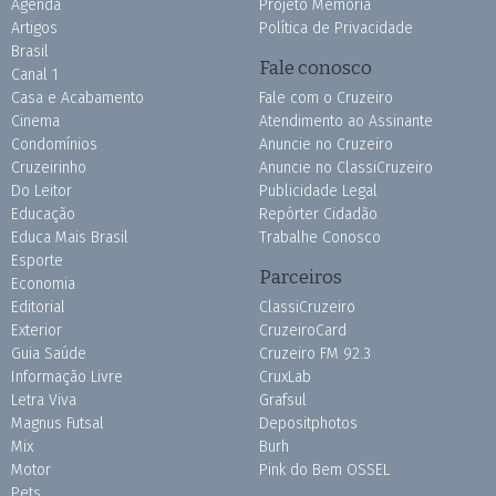
Agenda
Projeto Memória
Artigos
Política de Privacidade
Brasil
Fale conosco
Canal 1
Casa e Acabamento
Fale com o Cruzeiro
Cinema
Atendimento ao Assinante
Condomínios
Anuncie no Cruzeiro
Cruzeirinho
Anuncie no ClassiCruzeiro
Do Leitor
Publicidade Legal
Educação
Repórter Cidadão
Educa Mais Brasil
Trabalhe Conosco
Esporte
Parceiros
Economia
Editorial
ClassiCruzeiro
Exterior
CruzeiroCard
Guia Saúde
Cruzeiro FM 92.3
Informação Livre
CruxLab
Letra Viva
Grafsul
Magnus Futsal
Depositphotos
Mix
Burh
Motor
Pink do Bem OSSEL
Pets