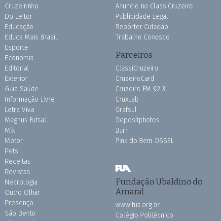
Cruzeirinho
Anuncie no ClassiCruzeiro
Do Leitor
Publicidade Legal
Educação
Repórter Cidadão
Educa Mais Brasil
Trabalhe Conosco
Esporte
Parceiros
Economia
Editorial
ClassiCruzeiro
Exterior
CruzeiroCard
Guia Saúde
Cruzeiro FM 92.3
Informação Livre
CruxLab
Letra Viva
Grafsul
Magnus Futsal
Depositphotos
Mix
Burh
Motor
Pink do Bem OSSEL
Pets
Receitas
Revistas
Fundação Ubaldino do
Necrologia
Amaral
Outro Olhar
Presença
www.fua.org.br
São Bento
Colégio Politécnico