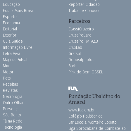
Educação
Repórter Cidadão
Educa Mais Brasil
Trabalhe Conosco
Esporte
Parceiros
Economia
Editorial
ClassiCruzeiro
Exterior
CruzeiroCard
Guia Saúde
Cruzeiro FM 92.3
Informação Livre
CruxLab
Letra Viva
Grafsul
Magnus Futsal
Depositphotos
Mix
Burh
Motor
Pink do Bem OSSEL
Pets
Receitas
Revistas
Fundação Ubaldino do
Necrologia
Amaral
Outro Olhar
Presença
www.fua.org.br
São Bento
Colégio Politécnico
Tá na Rede
Lar Escola Monteiro Lobato
Tecnologia
Liga Sorocabana de Combate ao