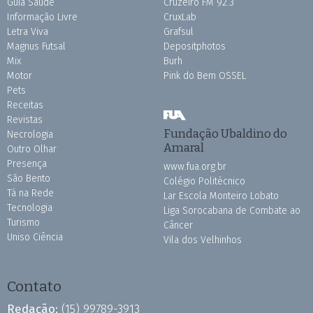
Guia Saúde
Cruzeiro FM 92.3
Informação Livre
CruxLab
Letra Viva
Grafsul
Magnus Futsal
Depositphotos
Mix
Burh
Motor
Pink do Bem OSSEL
Pets
Receitas
Revistas
Fundação Ubaldino do
Necrologia
Amaral
Outro Olhar
Presença
www.fua.org.br
São Bento
Colégio Politécnico
Tá na Rede
Lar Escola Monteiro Lobato
Tecnologia
Liga Sorocabana de Combate ao
Turismo
Câncer
Uniso Ciência
Vila dos Velhinhos
Contato
Redação:
(15) 99789-3913