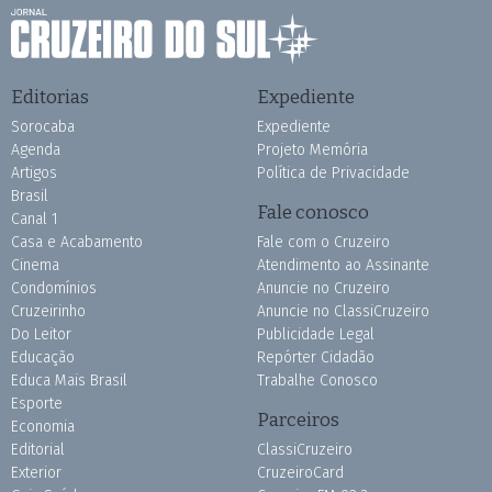
Editorias
Expediente
Sorocaba
Expediente
Agenda
Projeto Memória
Artigos
Política de Privacidade
Brasil
Fale conosco
Canal 1
Casa e Acabamento
Fale com o Cruzeiro
Cinema
Atendimento ao Assinante
Condomínios
Anuncie no Cruzeiro
Cruzeirinho
Anuncie no ClassiCruzeiro
Do Leitor
Publicidade Legal
Educação
Repórter Cidadão
Educa Mais Brasil
Trabalhe Conosco
Esporte
Parceiros
Economia
Editorial
ClassiCruzeiro
Exterior
CruzeiroCard