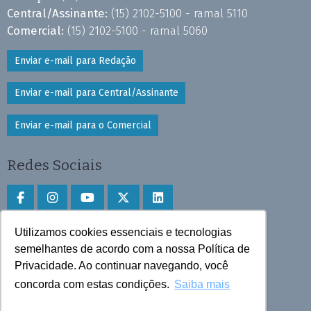
Central/Assinante:
(15) 2102-5100 - ramal 5110
Comercial:
(15) 2102-5100 - ramal 5060
Enviar e-mail para Redação
Enviar e-mail para Central/Assinante
Enviar e-mail para o Comercial
Redes Sociais
Utilizamos cookies essenciais e tecnologias
Faça download do aplicativo
semelhantes de acordo com a nossa Política de
Privacidade. Ao continuar navegando, você
Play Store e App Store
concorda com estas condições.
Saiba mais