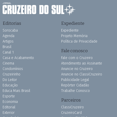
Editorias
Expediente
Sorocaba
Expediente
Agenda
Projeto Memória
Artigos
Política de Privacidade
Brasil
Fale conosco
Canal 1
Casa e Acabamento
Fale com o Cruzeiro
Cinema
Atendimento ao Assinante
Condomínios
Anuncie no Cruzeiro
Cruzeirinho
Anuncie no ClassiCruzeiro
Do Leitor
Publicidade Legal
Educação
Repórter Cidadão
Educa Mais Brasil
Trabalhe Conosco
Esporte
Parceiros
Economia
Editorial
ClassiCruzeiro
Exterior
CruzeiroCard