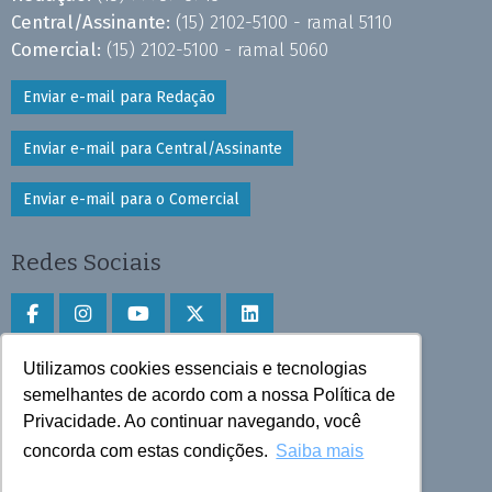
Central/Assinante:
(15) 2102-5100 - ramal 5110
Comercial:
(15) 2102-5100 - ramal 5060
Enviar e-mail para Redação
Enviar e-mail para Central/Assinante
Enviar e-mail para o Comercial
Redes Sociais
Utilizamos cookies essenciais e tecnologias
Faça download do aplicativo
semelhantes de acordo com a nossa Política de
Privacidade. Ao continuar navegando, você
Play Store e App Store
concorda com estas condições.
Saiba mais