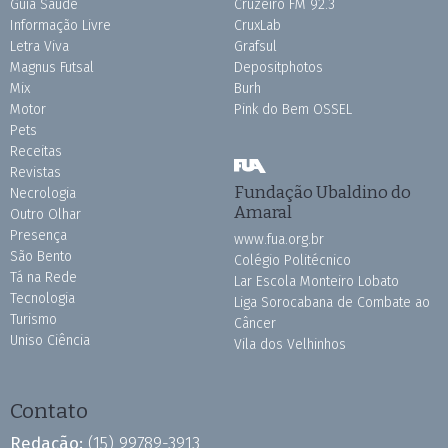
Guia Saúde
Cruzeiro FM 92.3
Informação Livre
CruxLab
Letra Viva
Grafsul
Magnus Futsal
Depositphotos
Mix
Burh
Motor
Pink do Bem OSSEL
Pets
Receitas
Revistas
Fundação Ubaldino do
Necrologia
Amaral
Outro Olhar
Presença
www.fua.org.br
São Bento
Colégio Politécnico
Tá na Rede
Lar Escola Monteiro Lobato
Tecnologia
Liga Sorocabana de Combate ao
Turismo
Câncer
Uniso Ciência
Vila dos Velhinhos
Contato
Redação:
(15) 99789-3913