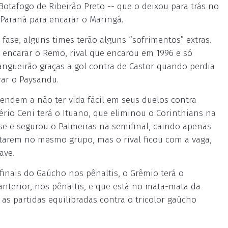
Botafogo de Ribeirão Preto -- que o deixou para trás no
 Paraná para encarar o Maringá.
fase, alguns times terão alguns “sofrimentos” extras.
a encarar o Remo, rival que encarou em 1996 e só
Mangueirão graças a gol contra de Castor quando perdia
rar o Paysandu.
tendem a não ter vida fácil em seus duelos contra
ério Ceni terá o Ituano, que eliminou o Corinthians na
se e segurou o Palmeiras na semifinal, caindo apenas
starem no mesmo grupo, mas o rival ficou com a vaga,
ave.
 finais do Gaúcho nos pênaltis, o Grêmio terá o
anterior, nos pênaltis, e que está no mata-mata da
 as partidas equilibradas contra o tricolor gaúcho