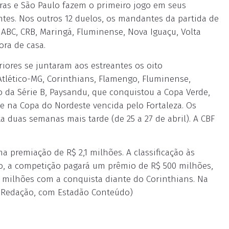
ras e São Paulo fazem o primeiro jogo em seus
ntes. Nos outros 12 duelos, os mandantes da partida de
, ABC, CRB, Maringá, Fluminense, Nova Iguaçu, Volta
ora de casa.
eriores se juntaram aos estreantes os oito
 Atlético-MG, Corinthians, Flamengo, Fluminense,
ão da Série B, Paysandu, que conquistou a Copa Verde,
ce na Copa do Nordeste vencida pelo Fortaleza. Os
ta duas semanas mais tarde (de 25 a 27 de abril). A CBF
 premiação de R$ 2,1 milhões. A classificação às
odo, a competição pagará um prêmio de R$ 500 milhões,
milhões com a conquista diante do Corinthians. Na
Da Redação, com Estadão Conteúdo)