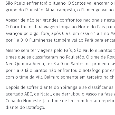
São Paulo enfrentará o Ituano. O Santos vai encarar o 
grupo do Paulistão. Atual campeão, o Flamengo vai ao
Apesar de não ter grandes confrontos nacionais nesta 
O Corinthians fará viagem longa ao Norte do País par
avançou pelo gol fora, após 0 a 0 em casa e 1 a 1 no 
por 1 a 0. O Fluminense também vai ao Pará para enca
Mesmo sem ter viagens pelo País, São Paulo e Santos 
times que se classificaram no Paulistão. O time de Rog
Neo Química Arena, fez 3 a 0 no Santos na primeira fa
por 1 a 0. Já o Santos não enfrentou o Botafogo por e
com o time da Vila Belmiro somente em terceiro na ch
Depois de sofrer diante do Ypiranga e se classificar às
acertado ABC, de Natal, que derrubou o Vasco na fase 
Copa do Nordeste. Já o time de Erechim tentará repetir
diante do Botafogo.