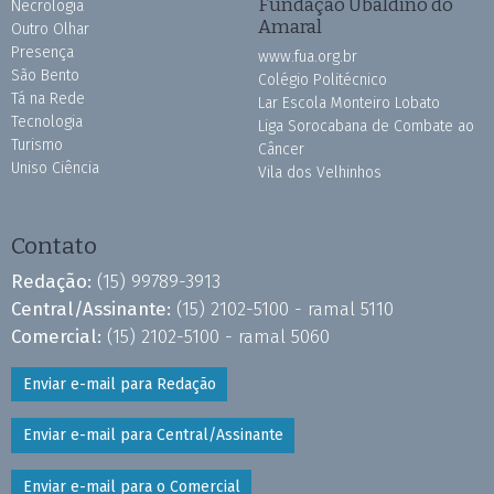
Fundação Ubaldino do
Necrologia
Amaral
Outro Olhar
Presença
www.fua.org.br
São Bento
Colégio Politécnico
Tá na Rede
Lar Escola Monteiro Lobato
Tecnologia
Liga Sorocabana de Combate ao
Turismo
Câncer
Uniso Ciência
Vila dos Velhinhos
Contato
Redação:
(15) 99789-3913
Central/Assinante:
(15) 2102-5100 - ramal 5110
Comercial:
(15) 2102-5100 - ramal 5060
Enviar e-mail para Redação
Enviar e-mail para Central/Assinante
Enviar e-mail para o Comercial