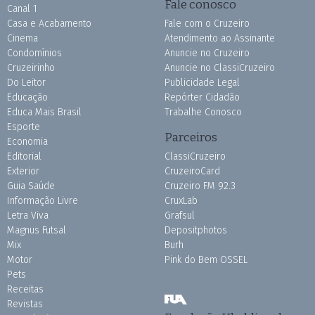
Fale conosco
Canal 1
Casa e Acabamento
Fale com o Cruzeiro
Cinema
Atendimento ao Assinante
Condomínios
Anuncie no Cruzeiro
Cruzeirinho
Anuncie no ClassiCruzeiro
Do Leitor
Publicidade Legal
Educação
Repórter Cidadão
Educa Mais Brasil
Trabalhe Conosco
Esporte
Parceiros
Economia
Editorial
ClassiCruzeiro
Exterior
CruzeiroCard
Guia Saúde
Cruzeiro FM 92.3
Informação Livre
CruxLab
Letra Viva
Grafsul
Magnus Futsal
Depositphotos
Mix
Burh
Motor
Pink do Bem OSSEL
Pets
Receitas
Revistas