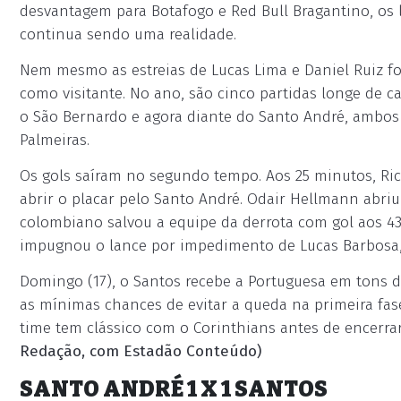
desvantagem para Botafogo e Red Bull Bragantino, os l
continua sendo uma realidade.
Nem mesmo as estreias de Lucas Lima e Daniel Ruiz fo
como visitante. No ano, são cinco partidas longe de
o São Bernardo e agora diante do Santo André, ambos p
Palmeiras.
Os gols saíram no segundo tempo. Aos 25 minutos, Rica
abrir o placar pelo Santo André. Odair Hellmann abriu
colombiano salvou a equipe da derrota com gol aos 43
impugnou o lance por impedimento de Lucas Barbosa,
Domingo (17), o Santos recebe a Portuguesa em tons d
as mínimas chances de evitar a queda na primeira fase
time tem clássico com o Corinthians antes de encerrar
Redação, com Estadão Conteúdo)
SANTO ANDRÉ 1 X 1 SANTOS