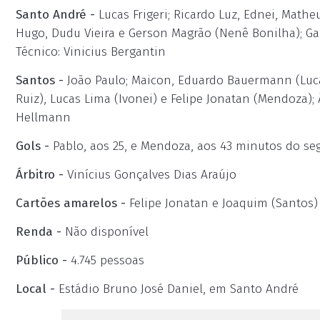
Santo André -
Lucas Frigeri; Ricardo Luz, Ednei, Matheu
Hugo, Dudu Vieira e Gerson Magrão (Nenê Bonilha); Gabr
Técnico: Vinicius Bergantin
Santos -
João Paulo; Maicon, Eduardo Bauermann (Luca
Ruiz), Lucas Lima (Ivonei) e Felipe Jonatan (Mendoza);
Hellmann
Gols -
Pablo, aos 25, e Mendoza, aos 43 minutos do s
Árbitro -
Vinícius Gonçalves Dias Araújo
Cartões amarelos -
Felipe Jonatan e Joaquim (Santos) 
Renda -
Não disponível
Público -
4.745 pessoas
Local -
Estádio Bruno José Daniel, em Santo André