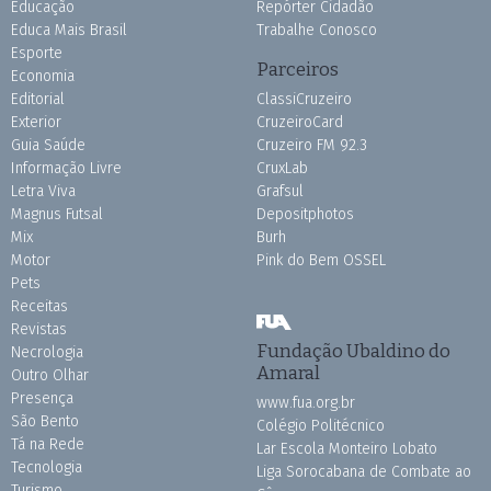
Educação
Repórter Cidadão
Educa Mais Brasil
Trabalhe Conosco
Esporte
Parceiros
Economia
Editorial
ClassiCruzeiro
Exterior
CruzeiroCard
Guia Saúde
Cruzeiro FM 92.3
Informação Livre
CruxLab
Letra Viva
Grafsul
Magnus Futsal
Depositphotos
Mix
Burh
Motor
Pink do Bem OSSEL
Pets
Receitas
Revistas
Fundação Ubaldino do
Necrologia
Amaral
Outro Olhar
Presença
www.fua.org.br
São Bento
Colégio Politécnico
Tá na Rede
Lar Escola Monteiro Lobato
Tecnologia
Liga Sorocabana de Combate ao
Turismo