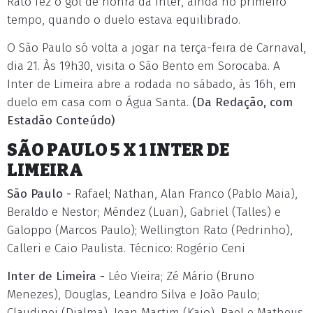
Rato fez o gol de honra da Inter, ainda no primeiro
tempo, quando o duelo estava equilibrado.
O São Paulo só volta a jogar na terça-feira de Carnaval,
dia 21. Às 19h30, visita o São Bento em Sorocaba. A
Inter de Limeira abre a rodada no sábado, às 16h, em
duelo em casa com o Água Santa.
(Da Redação, com
Estadão Conteúdo)
SÃO PAULO 5 X 1 INTER DE
LIMEIRA
São Paulo -
Rafael; Nathan, Alan Franco (Pablo Maia),
Beraldo e Nestor; Méndez (Luan), Gabriel (Talles) e
Galoppo (Marcos Paulo); Wellington Rato (Pedrinho),
Calleri e Caio Paulista. Técnico: Rogério Ceni
Inter de Limeira -
Léo Vieira; Zé Mário (Bruno
Menezes), Douglas, Leandro Silva e João Paulo;
Claudinei (Djalma), Jean Martim (Kaio), Rael e Matheus