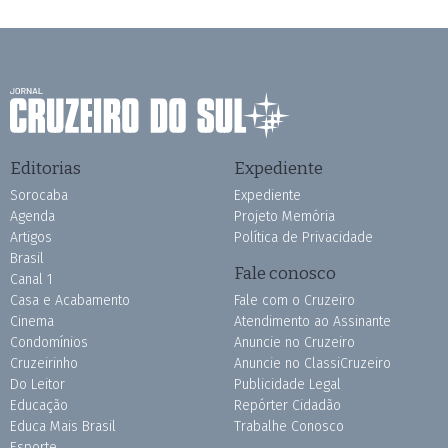
Editorias
Expediente
Sorocaba
Expediente
Agenda
Projeto Memória
Artigos
Política de Privacidade
Brasil
Fale conosco
Canal 1
Casa e Acabamento
Fale com o Cruzeiro
Cinema
Atendimento ao Assinante
Condomínios
Anuncie no Cruzeiro
Cruzeirinho
Anuncie no ClassiCruzeiro
Do Leitor
Publicidade Legal
Educação
Repórter Cidadão
Educa Mais Brasil
Trabalhe Conosco
Esporte