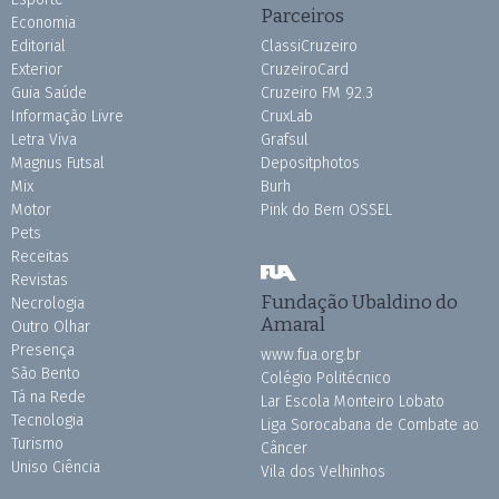
Parceiros
Economia
Editorial
ClassiCruzeiro
Exterior
CruzeiroCard
Guia Saúde
Cruzeiro FM 92.3
Informação Livre
CruxLab
Letra Viva
Grafsul
Magnus Futsal
Depositphotos
Mix
Burh
Motor
Pink do Bem OSSEL
Pets
Receitas
Revistas
Fundação Ubaldino do
Necrologia
Amaral
Outro Olhar
Presença
www.fua.org.br
São Bento
Colégio Politécnico
Tá na Rede
Lar Escola Monteiro Lobato
Tecnologia
Liga Sorocabana de Combate ao
Turismo
Câncer
Uniso Ciência
Vila dos Velhinhos