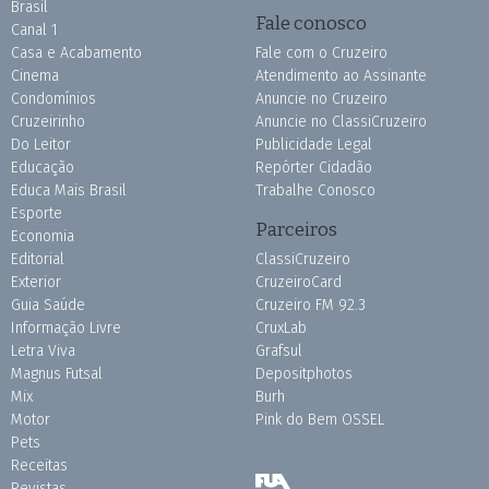
Brasil
Fale conosco
Canal 1
Casa e Acabamento
Fale com o Cruzeiro
Cinema
Atendimento ao Assinante
Condomínios
Anuncie no Cruzeiro
Cruzeirinho
Anuncie no ClassiCruzeiro
Do Leitor
Publicidade Legal
Educação
Repórter Cidadão
Educa Mais Brasil
Trabalhe Conosco
Esporte
Parceiros
Economia
Editorial
ClassiCruzeiro
Exterior
CruzeiroCard
Guia Saúde
Cruzeiro FM 92.3
Informação Livre
CruxLab
Letra Viva
Grafsul
Magnus Futsal
Depositphotos
Mix
Burh
Motor
Pink do Bem OSSEL
Pets
Receitas
Revistas