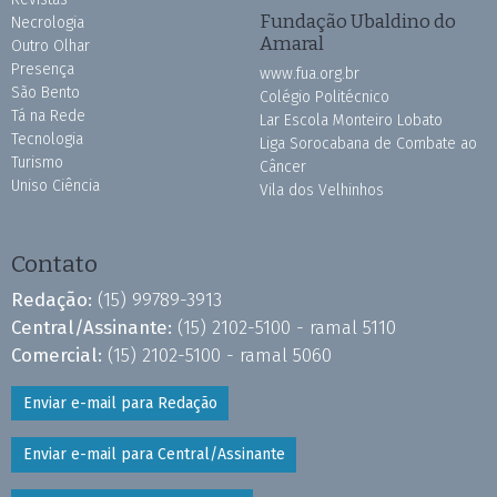
Fundação Ubaldino do
Necrologia
Amaral
Outro Olhar
Presença
www.fua.org.br
São Bento
Colégio Politécnico
Tá na Rede
Lar Escola Monteiro Lobato
Tecnologia
Liga Sorocabana de Combate ao
Turismo
Câncer
Uniso Ciência
Vila dos Velhinhos
Contato
Redação:
(15) 99789-3913
Central/Assinante:
(15) 2102-5100 - ramal 5110
Comercial:
(15) 2102-5100 - ramal 5060
Enviar e-mail para Redação
Enviar e-mail para Central/Assinante