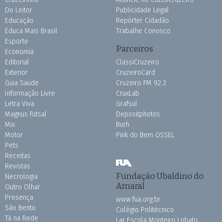
Do Leitor
Publicidade Legal
Educação
Repórter Cidadão
Educa Mais Brasil
Trabalhe Conosco
Esporte
Parceiros
Economia
Editorial
ClassiCruzeiro
Exterior
CruzeiroCard
Guia Saúde
Cruzeiro FM 92.3
Informação Livre
CruxLab
Letra Viva
Grafsul
Magnus Futsal
Depositphotos
Mix
Burh
Motor
Pink do Bem OSSEL
Pets
Receitas
Revistas
Fundação Ubaldino do
Necrologia
Amaral
Outro Olhar
Presença
www.fua.org.br
São Bento
Colégio Politécnico
Tá na Rede
Lar Escola Monteiro Lobato