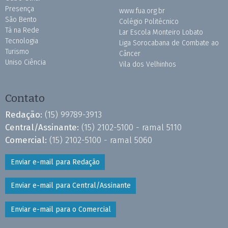
Presença
www.fua.org.br
São Bento
Colégio Politécnico
Tá na Rede
Lar Escola Monteiro Lobato
Tecnologia
Liga Sorocabana de Combate ao
Turismo
Câncer
Uniso Ciência
Vila dos Velhinhos
Contato
Redação:
(15) 99789-3913
Central/Assinante:
(15) 2102-5100 - ramal 5110
Comercial:
(15) 2102-5100 - ramal 5060
Enviar e-mail para Redação
Enviar e-mail para Central/Assinante
Enviar e-mail para o Comercial