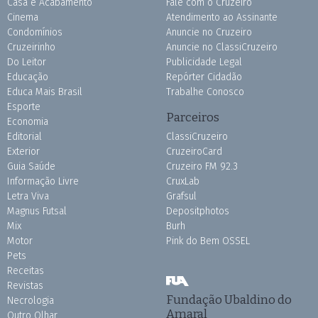
Casa e Acabamento
Fale com o Cruzeiro
Cinema
Atendimento ao Assinante
Condomínios
Anuncie no Cruzeiro
Cruzeirinho
Anuncie no ClassiCruzeiro
Do Leitor
Publicidade Legal
Educação
Repórter Cidadão
Educa Mais Brasil
Trabalhe Conosco
Esporte
Parceiros
Economia
Editorial
ClassiCruzeiro
Exterior
CruzeiroCard
Guia Saúde
Cruzeiro FM 92.3
Informação Livre
CruxLab
Letra Viva
Grafsul
Magnus Futsal
Depositphotos
Mix
Burh
Motor
Pink do Bem OSSEL
Pets
Receitas
Revistas
Fundação Ubaldino do
Necrologia
Amaral
Outro Olhar