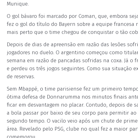
Munique.
O gol bávaro foi marcado por Coman, que, embora seja
fez o gol do título do Bayern sobre a equipe francesa
mais perto que o time chegou de conquistar o tão cob
Depois de dias de apreensão em razão das lesões sofr
jogadores no duelo. O argentino começou como titular
semana em razão de pancadas sofridas na coxa. Já o fr
e perdeu os três jogos seguintes. Como sua situação e
de reservas.
Sem Mbappé, o time parisiense fez um primeiro temp
ótima defesa de Donnarumma nos minutos finais antes
ficar em desvantagem no placar. Contudo, depois de sal
a bola passar por baixo de seu corpo para permitir ao
segundo tempo. O vacilo veio após um chute de prime
área. Revelado pelo PSG, clube no qual fez a maior par
comemorou.