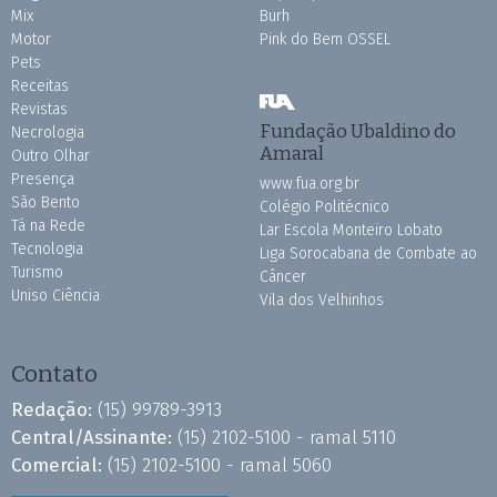
Mix
Burh
Motor
Pink do Bem OSSEL
Pets
Receitas
Revistas
Fundação Ubaldino do
Necrologia
Amaral
Outro Olhar
Presença
www.fua.org.br
São Bento
Colégio Politécnico
Tá na Rede
Lar Escola Monteiro Lobato
Tecnologia
Liga Sorocabana de Combate ao
Turismo
Câncer
Uniso Ciência
Vila dos Velhinhos
Contato
Redação:
(15) 99789-3913
Central/Assinante:
(15) 2102-5100 - ramal 5110
Comercial:
(15) 2102-5100 - ramal 5060