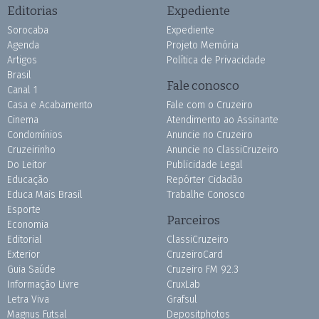
Editorias
Expediente
Sorocaba
Expediente
Agenda
Projeto Memória
Artigos
Política de Privacidade
Brasil
Fale conosco
Canal 1
Casa e Acabamento
Fale com o Cruzeiro
Cinema
Atendimento ao Assinante
Condomínios
Anuncie no Cruzeiro
Cruzeirinho
Anuncie no ClassiCruzeiro
Do Leitor
Publicidade Legal
Educação
Repórter Cidadão
Educa Mais Brasil
Trabalhe Conosco
Esporte
Parceiros
Economia
Editorial
ClassiCruzeiro
Exterior
CruzeiroCard
Guia Saúde
Cruzeiro FM 92.3
Informação Livre
CruxLab
Letra Viva
Grafsul
Magnus Futsal
Depositphotos