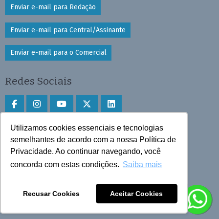
Enviar e-mail para Redação
Enviar e-mail para Central/Assinante
Enviar e-mail para o Comercial
Redes Sociais
Utilizamos cookies essenciais e tecnologias
Faça download do aplicativo
semelhantes de acordo com a nossa Política de
Privacidade. Ao continuar navegando, você
Play Store e App Store
concorda com estas condições.
Saiba mais
Todos os direitos reservados © 2025 Cruzeiro do Sul
Recusar Cookies
Aceitar Cookies