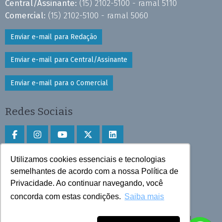
Central/Assinante:
(15) 2102-5100 - ramal 5110
Comercial:
(15) 2102-5100 - ramal 5060
Enviar e-mail para Redação
Enviar e-mail para Central/Assinante
Enviar e-mail para o Comercial
Redes Sociais
Utilizamos cookies essenciais e tecnologias
Faça download do aplicativo
semelhantes de acordo com a nossa Política de
Privacidade. Ao continuar navegando, você
Play Store e App Store
concorda com estas condições.
Saiba mais
Todos os direitos reservados © 2025 Cruzeiro do Sul