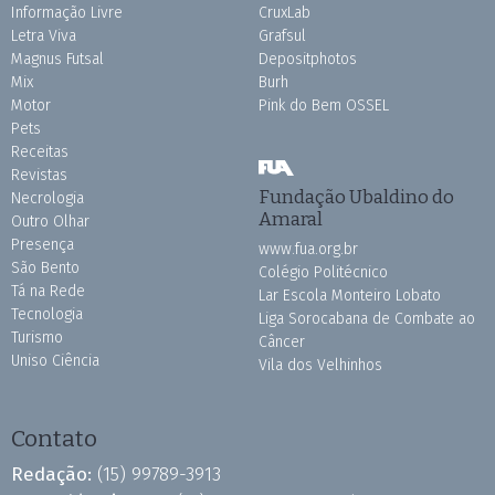
Informação Livre
CruxLab
Letra Viva
Grafsul
Magnus Futsal
Depositphotos
Mix
Burh
Motor
Pink do Bem OSSEL
Pets
Receitas
Revistas
Fundação Ubaldino do
Necrologia
Amaral
Outro Olhar
Presença
www.fua.org.br
São Bento
Colégio Politécnico
Tá na Rede
Lar Escola Monteiro Lobato
Tecnologia
Liga Sorocabana de Combate ao
Turismo
Câncer
Uniso Ciência
Vila dos Velhinhos
Contato
Redação:
(15) 99789-3913