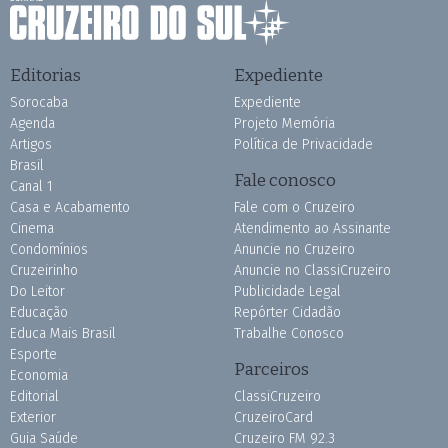
Editorias
Expediente
Sorocaba
Expediente
Agenda
Projeto Memória
Artigos
Política de Privacidade
Brasil
Fale conosco
Canal 1
Casa e Acabamento
Fale com o Cruzeiro
Cinema
Atendimento ao Assinante
Condomínios
Anuncie no Cruzeiro
Cruzeirinho
Anuncie no ClassiCruzeiro
Do Leitor
Publicidade Legal
Educação
Repórter Cidadão
Educa Mais Brasil
Trabalhe Conosco
Esporte
Parceiros
Economia
Editorial
ClassiCruzeiro
Exterior
CruzeiroCard
Guia Saúde
Cruzeiro FM 92.3