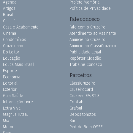
Agenda
Projeto Memória
Artigos
Política de Privacidade
Brasil
Fale conosco
Canal 1
Casa e Acabamento
Fale com o Cruzeiro
Cinema
Atendimento ao Assinante
Condomínios
Anuncie no Cruzeiro
Cruzeirinho
Anuncie no ClassiCruzeiro
Do Leitor
Publicidade Legal
Educação
Repórter Cidadão
Educa Mais Brasil
Trabalhe Conosco
Esporte
Parceiros
Economia
Editorial
ClassiCruzeiro
Exterior
CruzeiroCard
Guia Saúde
Cruzeiro FM 92.3
Informação Livre
CruxLab
Letra Viva
Grafsul
Magnus Futsal
Depositphotos
Mix
Burh
Motor
Pink do Bem OSSEL