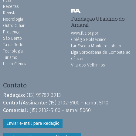
Pets
Receitas
Revistas
Fundação Ubaldino do
Necrologia
Amaral
Outro Olhar
Presença
www.fua.org.br
São Bento
Colégio Politécnico
Tá na Rede
Lar Escola Monteiro Lobato
Tecnologia
Liga Sorocabana de Combate ao
Turismo
Câncer
Uniso Ciência
Vila dos Velhinhos
Contato
Redação:
(15) 99789-3913
Central/Assinante:
(15) 2102-5100 - ramal 5110
Comercial:
(15) 2102-5100 - ramal 5060
Enviar e-mail para Redação