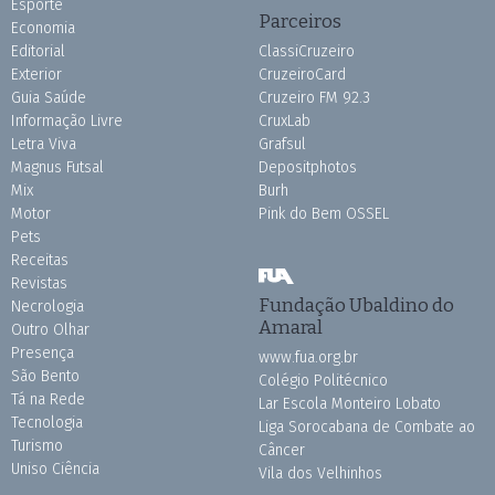
Esporte
Parceiros
Economia
Editorial
ClassiCruzeiro
Exterior
CruzeiroCard
Guia Saúde
Cruzeiro FM 92.3
Informação Livre
CruxLab
Letra Viva
Grafsul
Magnus Futsal
Depositphotos
Mix
Burh
Motor
Pink do Bem OSSEL
Pets
Receitas
Revistas
Fundação Ubaldino do
Necrologia
Amaral
Outro Olhar
Presença
www.fua.org.br
São Bento
Colégio Politécnico
Tá na Rede
Lar Escola Monteiro Lobato
Tecnologia
Liga Sorocabana de Combate ao
Turismo
Câncer
Uniso Ciência
Vila dos Velhinhos