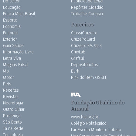
Do Leitor
Publicidade Legal
Educação
Repórter Cidadão
Educa Mais Brasil
Trabalhe Conosco
Esporte
Parceiros
Economia
Editorial
ClassiCruzeiro
Exterior
CruzeiroCard
Guia Saúde
Cruzeiro FM 92.3
Informação Livre
CruxLab
Letra Viva
Grafsul
Magnus Futsal
Depositphotos
Mix
Burh
Motor
Pink do Bem OSSEL
Pets
Receitas
Revistas
Fundação Ubaldino do
Necrologia
Amaral
Outro Olhar
Presença
www.fua.org.br
São Bento
Colégio Politécnico
Tá na Rede
Lar Escola Monteiro Lobato
Tecnologia