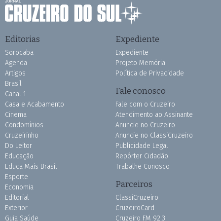
Editorias
Expediente
Sorocaba
Expediente
Agenda
Projeto Memória
Artigos
Política de Privacidade
Brasil
Fale conosco
Canal 1
Casa e Acabamento
Fale com o Cruzeiro
Cinema
Atendimento ao Assinante
Condomínios
Anuncie no Cruzeiro
Cruzeirinho
Anuncie no ClassiCruzeiro
Do Leitor
Publicidade Legal
Educação
Repórter Cidadão
Educa Mais Brasil
Trabalhe Conosco
Esporte
Parceiros
Economia
Editorial
ClassiCruzeiro
Exterior
CruzeiroCard
Guia Saúde
Cruzeiro FM 92.3