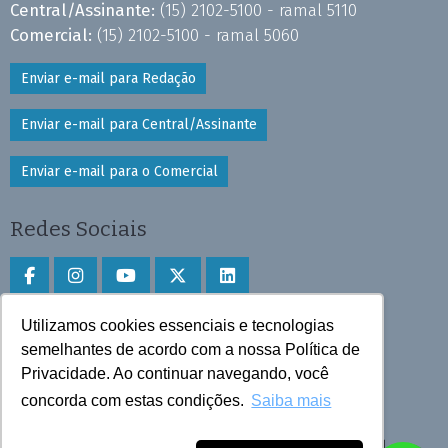
Central/Assinante:
(15) 2102-5100 - ramal 5110
Comercial:
(15) 2102-5100 - ramal 5060
Enviar e-mail para Redação
Enviar e-mail para Central/Assinante
Enviar e-mail para o Comercial
Redes Sociais
Utilizamos cookies essenciais e tecnologias
Faça download do aplicativo
semelhantes de acordo com a nossa Política de
Privacidade. Ao continuar navegando, você
Play Store e App Store
concorda com estas condições.
Saiba mais
Todos os direitos reservados © 2025 Cruzeiro do Sul