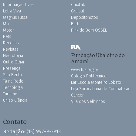
Informação Livre
CruxLab
Letra Viva
Grafsul
Magnus Futsal
Depositphotos
Mix
Burh
Motor
Pink do Bem OSSEL
Pets
Receitas
Revistas
Fundação Ubaldino do
Necrologia
Amaral
Outro Olhar
Presença
www.fua.org.br
São Bento
Colégio Politécnico
Tá na Rede
Lar Escola Monteiro Lobato
Tecnologia
Liga Sorocabana de Combate ao
Turismo
Câncer
Uniso Ciência
Vila dos Velhinhos
Contato
Redação:
(15) 99789-3913